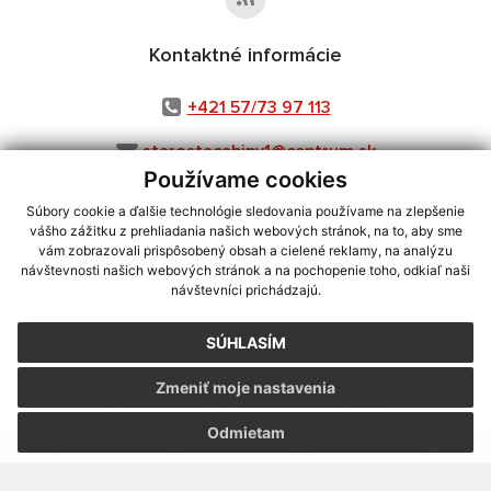
Kontaktné informácie
+421 57/73 97 113
starostacabiny1@centrum.sk
Používame cookies
Súbory cookie a ďalšie technológie sledovania používame na zlepšenie
vášho zážitku z prehliadania našich webových stránok, na to, aby sme
využite možnosť získavania aktuálnych informácií s využitím RSS
,
vám zobrazovali prispôsobený obsah a cielené reklamy, na analýzu
CMS systém (redakčný) systém ECHELON 2,
Mapa stránok
,
web portál
,
návštevnosti našich webových stránok a na pochopenie toho, odkiaľ naši
návštevníci prichádzajú.
webhosting
,
webex.digital, s.r.o.
,
domény
,
registrácia domény
,
spoločnosť webex.digital, s.r.o.
,
technický prevádzkovateľ
SÚHLASÍM
Posledná aktualizácia:
06.08.2026
Zmeniť moje nastavenia
Vytlačiť stránku
|
Vyhlásenie o prístupnosti
Autorské práva
|
Cookies
Odmietam
webdesign
|