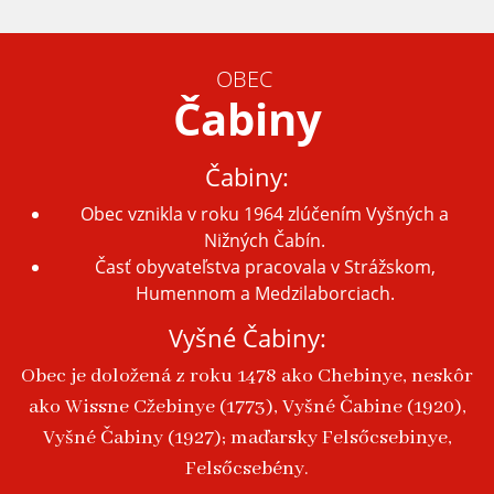
OBEC
Čabiny
Čabiny:
Obec vznikla v roku 1964 zlúčením Vyšných a
Nižných Čabín.
Časť obyvateľstva pracovala v Strážskom,
Humennom a Medzilaborciach.
Vyšné Čabiny:
Obec je doložená z roku 1478 ako Chebinye, neskôr
ako Wissne Cžebinye (1773), Vyšné Čabine (1920),
Vyšné Čabiny (1927); maďarsky Felsőcsebinye,
Felsőcsebény.