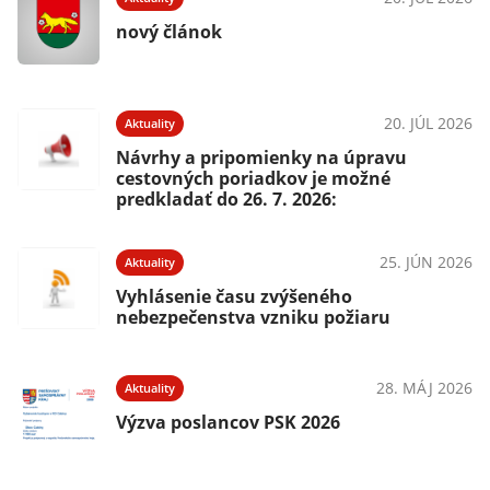
025
nový článok
20. JÚL 2026
Aktuality
025
Návrhy a pripomienky na úpravu
cestovných poriadkov je možné
predkladať do 26. 7. 2026:
025
25. JÚN 2026
Aktuality
ia
Vyhlásenie času zvýšeného
nebezpečenstva vzniku požiaru
025
28. MÁJ 2026
Aktuality
Výzva poslancov PSK 2026