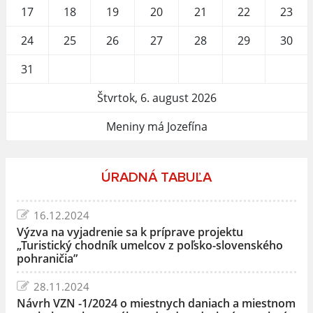
17
18
19
20
21
22
23
24
25
26
27
28
29
30
31
Štvrtok, 6. august 2026
Meniny má Jozefína
ÚRADNÁ TABUĽA
16.12.2024
Výzva na vyjadrenie sa k príprave projektu
„Turistický chodník umelcov z poľsko-slovenského
pohraničia”
28.11.2024
Návrh VZN -1/2024 o miestnych daniach a miestnom