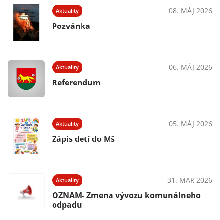
025
08. MÁJ 2026
Aktuality
Pozvánka
025
06. MÁJ 2026
Aktuality
Referendum
025
05. MÁJ 2026
Aktuality
Zápis detí do Mš
025
31. MAR 2026
Aktuality
OZNAM- Zmena vývozu komunálneho
odpadu