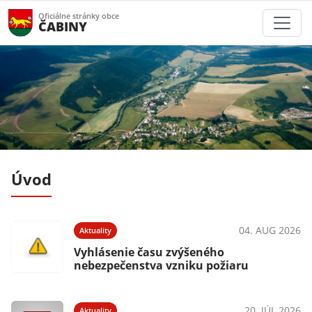
Oficiálne stránky obce
ČABINY
Úvod
025
04. AUG 2026
Aktuality
ou
Vyhlásenie času zvýšeného
nebezpečenstva vzniku požiaru
20. JÚL 2026
Aktuality