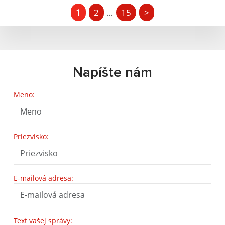
1
2
15
>
...
Napíšte nám
Meno:
Priezvisko:
E-mailová adresa:
Text vašej správy: