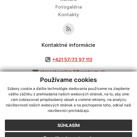
Fotogaléria
Kontakty
Kontaktné informácie
+421 57/73 97 113
starostacabiny1@centrum.sk
Používame cookies
Súbory cookie a ďalšie technológie sledovania používame na zlepšenie
vášho zážitku z prehliadania našich webových stránok, na to, aby sme
využite možnosť získavania aktuálnych informácií s využitím RSS
,
vám zobrazovali prispôsobený obsah a cielené reklamy, na analýzu
CMS systém (redakčný) systém ECHELON 2,
Mapa stránok
,
web portál
,
návštevnosti našich webových stránok a na pochopenie toho, odkiaľ naši
návštevníci prichádzajú.
webhosting
,
webex.digital, s.r.o.
,
domény
,
registrácia domény
,
spoločnosť webex.digital, s.r.o.
,
technický prevádzkovateľ
SÚHLASÍM
Posledná aktualizácia:
06.08.2026