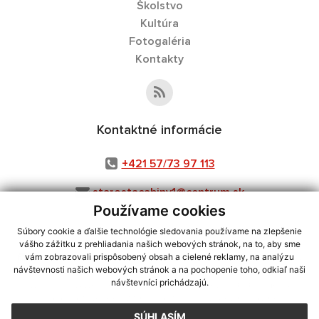
Školstvo
Kultúra
Fotogaléria
Kontakty
Kontaktné informácie
+421 57/73 97 113
starostacabiny1@centrum.sk
Používame cookies
Súbory cookie a ďalšie technológie sledovania používame na zlepšenie
vášho zážitku z prehliadania našich webových stránok, na to, aby sme
využite možnosť získavania aktuálnych informácií s využitím RSS
,
vám zobrazovali prispôsobený obsah a cielené reklamy, na analýzu
CMS systém (redakčný) systém ECHELON 2,
Mapa stránok
,
web portál
,
návštevnosti našich webových stránok a na pochopenie toho, odkiaľ naši
návštevníci prichádzajú.
webhosting
,
webex.digital, s.r.o.
,
domény
,
registrácia domény
,
spoločnosť webex.digital, s.r.o.
,
technický prevádzkovateľ
SÚHLASÍM