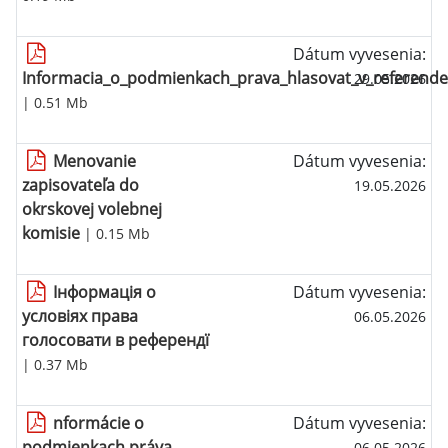
Dátum vyvesenia:
Informacia_o_podmienkach_prava_hlasovat_v_referende
29.05.2026
| 0.51 Mb
Menovanie
Dátum vyvesenia:
zapisovateľa do
19.05.2026
okrskovej volebnej
komisie
| 0.15 Mb
Інформація о
Dátum vyvesenia:
условіях права
06.05.2026
голосовати в референдї
| 0.37 Mb
nformácie o
Dátum vyvesenia:
podmienkach práva
06.05.2026