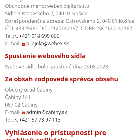
Obchodné meno: webex.digital s.r.o.
Sídlo: Ostrovského 2, 040 01 Košice
Korešpondenčná adresa: Ostrovského 2, 040 01 Košice
IČO: 48329461 DIČ: 2120142167 IČ DPH: SK2120142167
Tel.:
+421 918 699 666
E-mail:
projekt@webex.sk
Spustenie webového sídla
Webové sídlo bolo spustené dňa 23.08.2023
Za obsah zodpovedá správca obsahu
Obecný úrad Čabiny
Čabiny 141
067 02 Čabiny
E-mail:
admin@cabiny.sk
Tel.:
+421 57 73 97 113
Vyhlásenie o prístupnosti pre