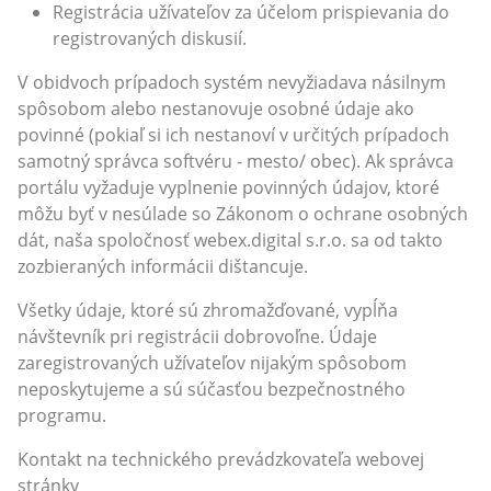
Registrácia užívateľov za účelom prispievania do
registrovaných diskusií.
V obidvoch prípadoch systém nevyžiadava násilnym
spôsobom alebo nestanovuje osobné údaje ako
povinné (pokiaľ si ich nestanoví v určitých prípadoch
samotný správca softvéru - mesto/ obec). Ak správca
portálu vyžaduje vyplnenie povinných údajov, ktoré
môžu byť v nesúlade so Zákonom o ochrane osobných
dát, naša spoločnosť webex.digital s.r.o. sa od takto
zozbieraných informácii dištancuje.
Všetky údaje, ktoré sú zhromažďované, vypĺňa
návštevník pri registrácii dobrovoľne. Údaje
zaregistrovaných užívateľov nijakým spôsobom
neposkytujeme a sú súčasťou bezpečnostného
programu.
Kontakt na technického prevádzkovateľa webovej
stránky