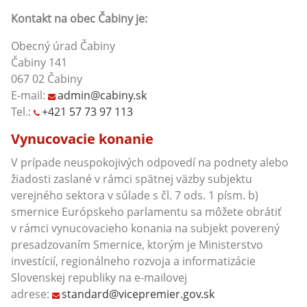
Kontakt na obec Čabiny
je:
Obecný úrad Čabiny
Čabiny 141
067 02 Čabiny
E-mail:
admin@cabiny.sk
Tel.:
+421 57 73 97 113
Vynucovacie konanie
V prípade neuspokojivých odpovedí na podnety alebo
žiadosti zaslané v rámci spätnej väzby subjektu
verejného sektora v súlade s čl. 7 ods. 1 písm. b)
smernice Európskeho parlamentu sa môžete obrátiť
v rámci vynucovacieho konania na subjekt poverený
presadzovaním Smernice, ktorým je Ministerstvo
investícií, regionálneho rozvoja a informatizácie
Slovenskej republiky na e-mailovej
adrese:
standard@vicepremier.gov.sk