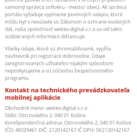
samotný správca softvéru - mesto/ obec). Ak správca
portálu vyžaduje vyplnenie povinných údajov, ktoré
môžu byť v nesúlade so Zákonom o ochrane osobných
dát, naša spoločnosť webex.digital s.r.o.sa od takto
zozbieraných informácii dištancuje.
Všetky údaje, ktoré sú zhromažďované, vypĺňa
návštevník pri registrácii dobrovoľne. Údaje
zaregistrovaných užívateľov nijakým spôsobom
neposkytujeme a sú súčasťou bezpečnostného
programu.
Kontakt na technického prevádzkovateľa
mobilnej aplikácie
Obchodné meno: webex.digital s.r.o.
Sídlo: Ostrovského 2, 040 01 Košice
Korešpondenčná adresa: Ostrovského 2, 040 01 Košice
IČO: 48329461 DIČ: 2120142167 IČ DPH: SK2120142167