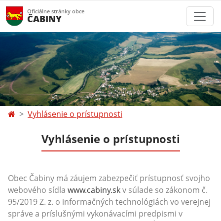
Oficiálne stránky obce
ČABINY
Vyhlásenie o prístupnosti
Vyhlásenie o prístupnosti
Obec Čabiny má záujem zabezpečiť prístupnosť svojho
webového sídla
www.cabiny.sk
v súlade so zákonom č.
95/2019 Z. z. o informačných technológiách vo verejnej
správe a príslušnými vykonávacími predpismi v