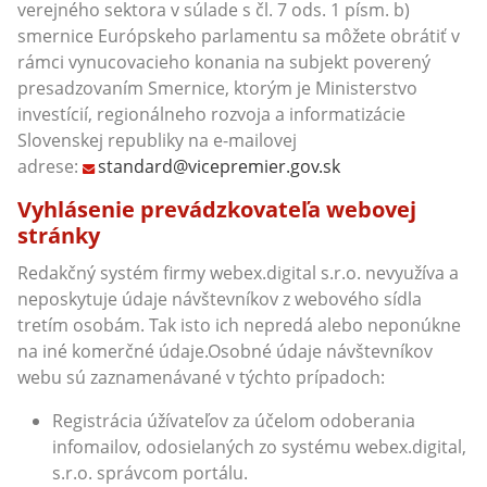
verejného sektora v súlade s čl. 7 ods. 1 písm. b)
smernice Európskeho parlamentu sa môžete obrátiť v
rámci vynucovacieho konania na subjekt poverený
presadzovaním Smernice, ktorým je Ministerstvo
investícií, regionálneho rozvoja a informatizácie
Slovenskej republiky na e-mailovej
adrese:
standard@vicepremier.gov.sk
Vyhlásenie prevádzkovateľa webovej
stránky
Redakčný systém firmy webex.digital s.r.o. nevyužíva a
neposkytuje údaje návštevníkov z webového sídla
tretím osobám. Tak isto ich nepredá alebo neponúkne
na iné komerčné údaje.Osobné údaje návštevníkov
webu sú zaznamenávané v týchto prípadoch:
Registrácia úžívateľov za účelom odoberania
infomailov, odosielaných zo systému webex.digital,
s.r.o. správcom portálu.