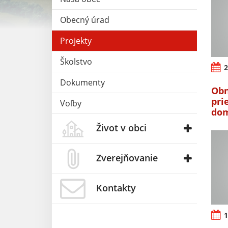
Obecný úrad
Projekty
Školstvo
2
Dokumenty
Obn
pri
Voľby
dom
Život v obci
Zverejňovanie
Kontakty
1