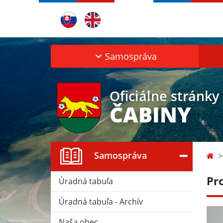
Samospráva
Oficiálne stránky
ČABINY
Samospráva
Pr
Úradná tabuľa
Úradná tabuľa - Archív
Naša obec