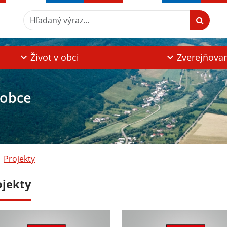
Hľadaný výraz...
Život v obci
Zverejňova
 obce
Projekty
ojekty