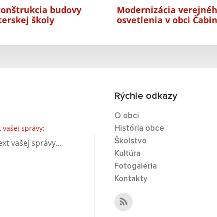
onštrukcia budovy
Modernizácia verejné
erskej školy
osvetlenia v obci Čabi
Rýchle odkazy
O obci
t vašej správy:
História obce
Školstvo
Kultúra
Fotogaléria
Kontakty