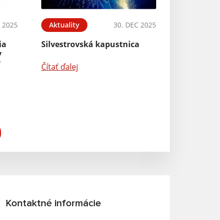
 2025
Aktuality
30. DEC 2025
ia
Silvestrovská kapustnica
y
v
Čítať ďalej
Kontaktné informácie