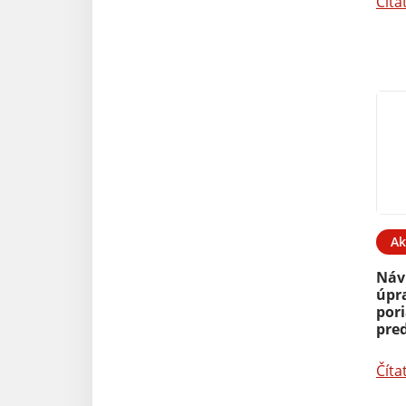
Číta
Ak
Náv
úpr
por
pred
Číta