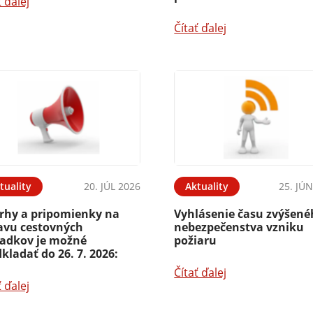
ť ďalej
Čítať ďalej
tuality
20. JÚL 2026
Aktuality
25. JÚ
rhy a pripomienky na
Vyhlásenie času zvýšen
avu cestovných
nebezpečenstva vzniku
iadkov je možné
požiaru
kladať do 26. 7. 2026:
Čítať ďalej
ť ďalej