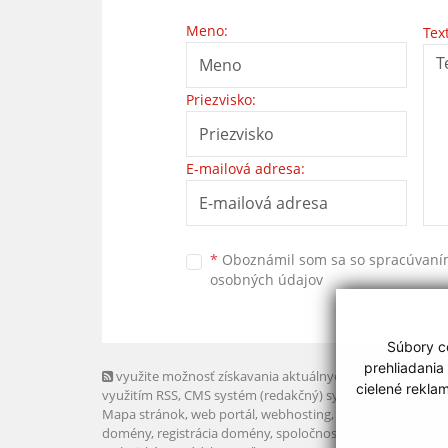
Meno:
Tex
Priezvisko:
E-mailová adresa:
*
Oboznámil som sa so
spracúvan
osobných údajov
Súbory co
prehliadania
využite možnosť získavania aktuálnych informácií s
cielené rekla
využitím RSS
, CMS systém (redakčný) systém ECHELON 2,
Mapa stránok
,
web portál
,
webhosting
,
webex.digital, s.r.o
domény
,
registrácia domény
,
spoločnosť webex.digital, s.r.