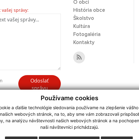
O obci
t vašej správy:
História obce
Školstvo
Kultúra
Fotogaléria
Kontakty
Odoslať
ím
správu
Používame cookies
okie a ďalšie technológie sledovania používame na zlepšenie vášho
 našich webových stránok, na to, aby sme vám zobrazovali prispôs
my, na analýzu návštevnosti našich webových stránok a na pochopeni
webdesign
|
naši návštevníci prichádzajú.
.
,
o.
,