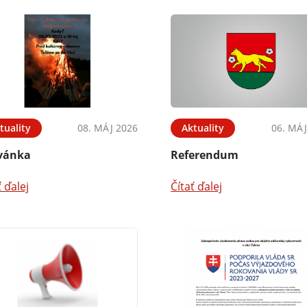
tuality
08. MÁJ 2026
Aktuality
06. MÁJ
vánka
Referendum
ť ďalej
Čítať ďalej