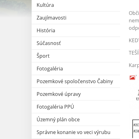
Kultúra
Obč
Zaujímavosti
nemu
odpo
História
KEDY
Súčasnosť
TEŠ
Šport
Karp
Fotogaléria
Pozemkové spoločenstvo Čabiny
Pozemkové úpravy
Fotogaléria PPÚ
Územný plán obce
Správne konanie vo veci výrubu