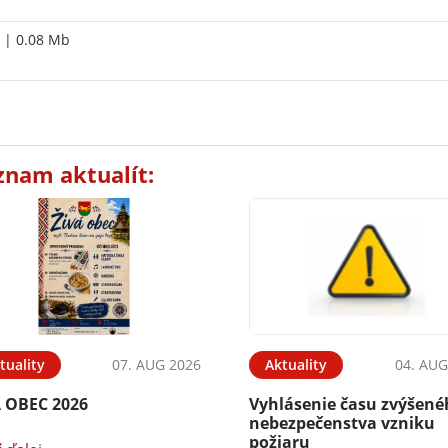
| 0.08 Mb
znam aktualít:
tuality
07. AUG 2026
Aktuality
04. AUG
Á OBEC 2026
Vyhlásenie času zvýšen
nebezpečenstva vzniku
požiaru