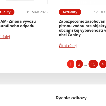
tuality
31. MAR 2026
Aktuality
12. DEC
AM- Zmena vývozu
Zabezpečenie zásobovan
unálneho odpadu
pitnou vodou pre objekt
občianskej vybavenosti 
obci Čabiny
ť ďalej
Čítať ďalej
1
2
15
>
...
Rýchle odkazy