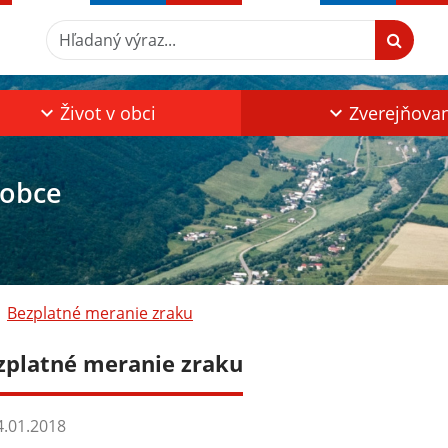
Hľadaný výraz...
Život v obci
Zverejňova
 obce
Bezplatné meranie zraku
zplatné meranie zraku
.01.2018