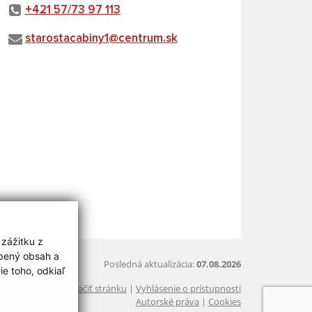
+421 57/73 97 113
starostacabiny1@centrum.sk
 zážitku z
obený obsah a
Posledná aktualizácia:
07.08.2026
e toho, odkiaľ
Vytlačiť stránku
|
Vyhlásenie o prístupnosti
Autorské práva
|
Cookies