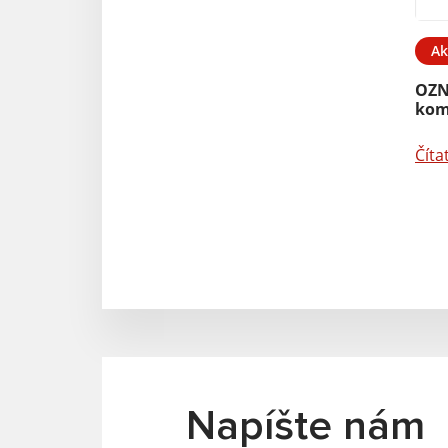
Ak
OZN
kom
Číta
Napíšte nám