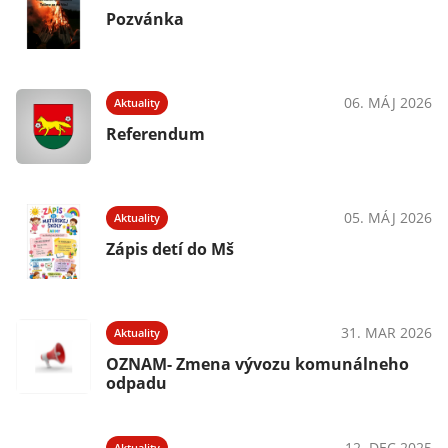
Pozvánka
06. MÁJ 2026
Aktuality
Referendum
05. MÁJ 2026
Aktuality
Zápis detí do Mš
31. MAR 2026
Aktuality
OZNAM- Zmena vývozu komunálneho
odpadu
12. DEC 2025
Aktuality