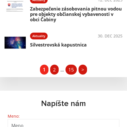
Zabezpečenie zásobovania pitnou vodou
pre objekty občianskej vybavenosti v
obci Čabiny
30. DEC 2025
Aktuality
Silvestrovská kapustnica
1
2
15
>
...
Napíšte nám
Meno: