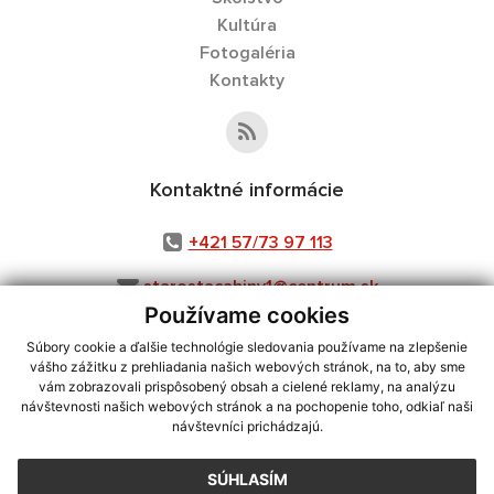
Kultúra
Fotogaléria
Kontakty
Kontaktné informácie
+421 57/73 97 113
starostacabiny1@centrum.sk
Používame cookies
Súbory cookie a ďalšie technológie sledovania používame na zlepšenie
vášho zážitku z prehliadania našich webových stránok, na to, aby sme
využite možnosť získavania aktuálnych informácií s využitím RSS
,
vám zobrazovali prispôsobený obsah a cielené reklamy, na analýzu
CMS systém (redakčný) systém ECHELON 2,
Mapa stránok
,
web portál
,
návštevnosti našich webových stránok a na pochopenie toho, odkiaľ naši
návštevníci prichádzajú.
webhosting
,
webex.digital, s.r.o.
,
domény
,
registrácia domény
,
spoločnosť webex.digital, s.r.o.
,
technický prevádzkovateľ
SÚHLASÍM