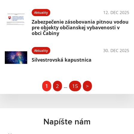
12. DEC 2025
Aktuality
Zabezpečenie zásobovania pitnou vodou
pre objekty občianskej vybavenosti v
obci Čabiny
30. DEC 2025
Aktuality
Silvestrovská kapustnica
1
2
15
>
...
Napíšte nám