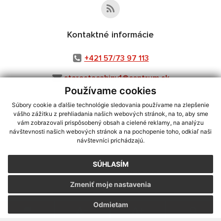
Kontaktné informácie
+421 57/73 97 113
starostacabiny1@centrum.sk
Používame cookies
Súbory cookie a ďalšie technológie sledovania používame na zlepšenie
vášho zážitku z prehliadania našich webových stránok, na to, aby sme
využite možnosť získavania aktuálnych informácií s využitím RSS
,
vám zobrazovali prispôsobený obsah a cielené reklamy, na analýzu
CMS systém (redakčný) systém ECHELON 2,
Mapa stránok
,
web portál
,
návštevnosti našich webových stránok a na pochopenie toho, odkiaľ naši
návštevníci prichádzajú.
webhosting
,
webex.digital, s.r.o.
,
domény
,
registrácia domény
,
spoločnosť webex.digital, s.r.o.
,
technický prevádzkovateľ
SÚHLASÍM
Posledná aktualizácia:
06.08.2026
Zmeniť moje nastavenia
Vytlačiť stránku
|
Vyhlásenie o prístupnosti
Autorské práva
|
Cookies
Odmietam