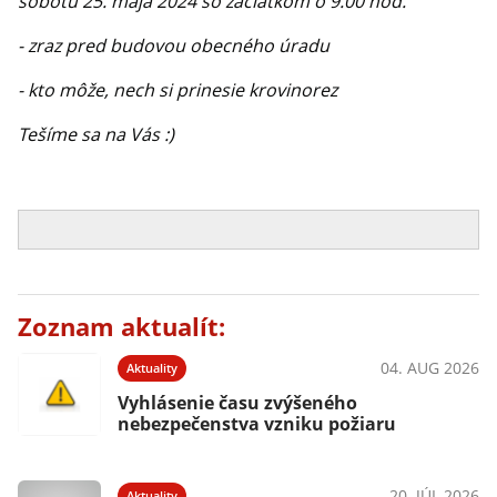
sobotu 25. mája 2024 so začiatkom o 9.00 hod.
- zraz pred budovou obecného úradu
- kto môže, nech si prinesie krovinorez
Tešíme sa na Vás :)
Zoznam aktualít:
04. AUG 2026
Aktuality
Vyhlásenie času zvýšeného
nebezpečenstva vzniku požiaru
20. JÚL 2026
Aktuality