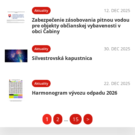
12. DEC 2025
Aktuality
Zabezpečenie zásobovania pitnou vodou
pre objekty občianskej vybavenosti v
obci Čabiny
30. DEC 2025
Aktuality
Silvestrovská kapustnica
22. DEC 2025
Aktuality
Harmonogram vývozu odpadu 2026
1
2
15
>
...