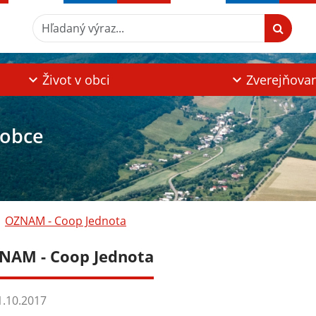
Hľadaný výraz...
Život v obci
Zverejňova
 obce
OZNAM - Coop Jednota
NAM - Coop Jednota
.10.2017