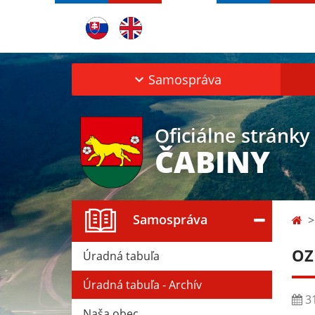
Samospráva
Oficiálne stránky
ČABINY
Samospráva
OZ
Úradná tabuľa
Úradná tabuľa - Archív
31
Naša obec