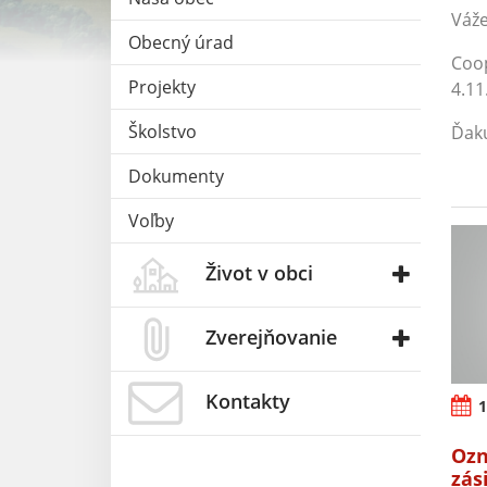
Váže
Obecný úrad
Coop
Projekty
4.11
Školstvo
Ďak
Dokumenty
Voľby
Život v obci
Zverejňovanie
Kontakty
1
Ozn
zás