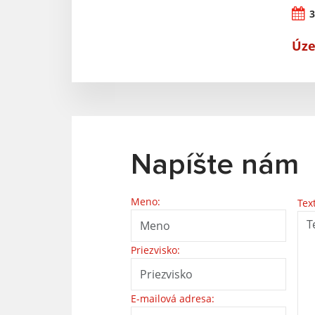
3
Úze
Napíšte nám
Meno:
Tex
Priezvisko:
E-mailová adresa: