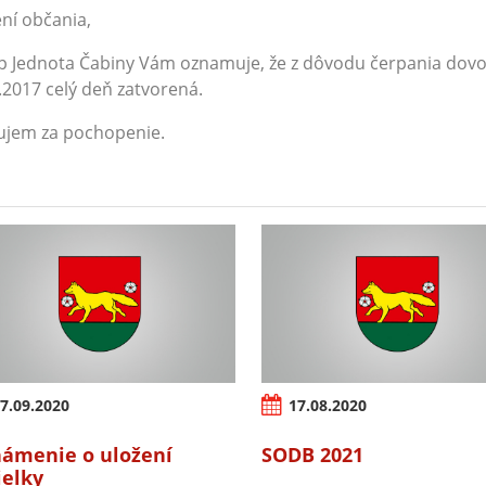
ní občania,
 Jednota Čabiny Vám oznamuje, že z dôvodu čerpania dovo
.2017 celý deň zatvorená.
ujem za pochopenie.
7.09.2020
17.08.2020
ámenie o uložení
SODB 2021
ielky