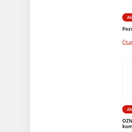
Ak
Poz
Číta
Ak
OZN
kom