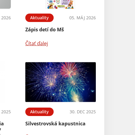
 2026
Aktuality
05. MÁJ 2026
Zápis detí do Mš
Čítať ďalej
 2025
Aktuality
30. DEC 2025
ia
Silvestrovská kapustnica
y