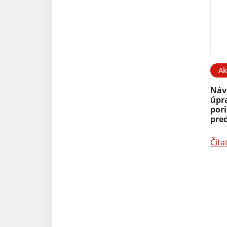
Ak
Náv
úpr
por
pred
Číta