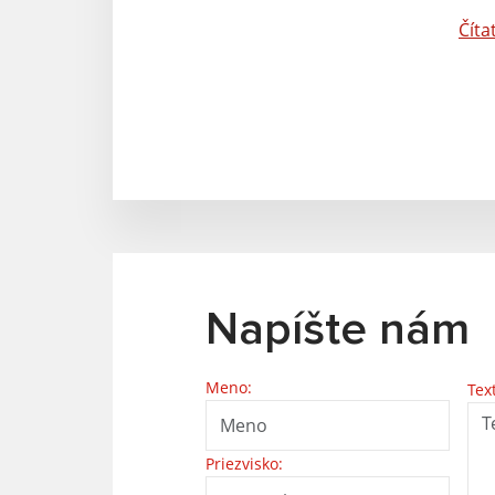
Číta
Napíšte nám
Meno:
Tex
Priezvisko: