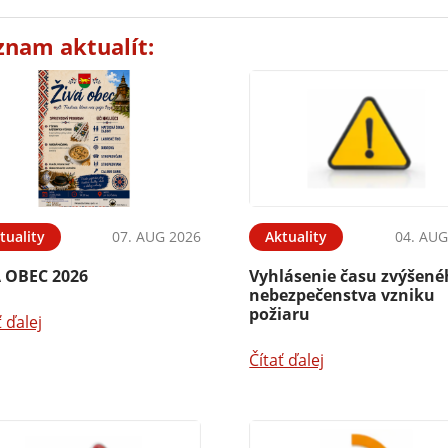
znam aktualít:
tuality
07. AUG 2026
Aktuality
04. AUG
Á OBEC 2026
Vyhlásenie času zvýšen
nebezpečenstva vzniku
požiaru
ť ďalej
Čítať ďalej