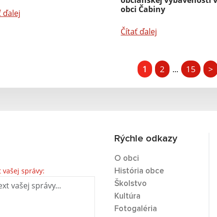
občianskej vybavenosti 
obci Čabiny
ť ďalej
Čítať ďalej
1
2
15
>
...
Rýchle odkazy
O obci
t vašej správy:
História obce
Školstvo
Kultúra
Fotogaléria