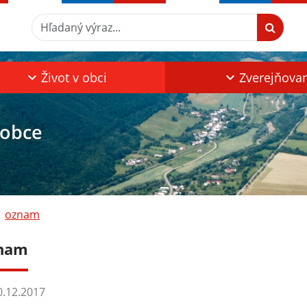
Hľadaný výraz...
Život v obci
Zverejňova
 obce
oznam
nam
.12.2017