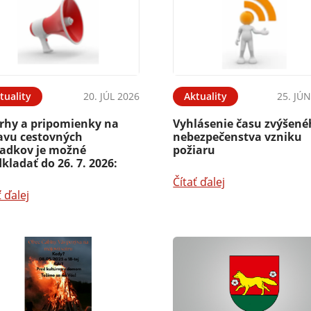
tuality
20. JÚL 2026
Aktuality
25. JÚ
rhy a pripomienky na
Vyhlásenie času zvýšen
avu cestovných
nebezpečenstva vzniku
iadkov je možné
požiaru
kladať do 26. 7. 2026:
Čítať ďalej
ť ďalej