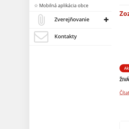
☆ Mobilná aplikácia obce
Zo
Zverejňovanie
Kontakty
Ak
ŽIV
Číta