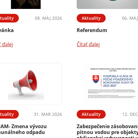
tuality
08. MÁJ 2026
Aktuality
06. MÁJ
vánka
Referendum
ť ďalej
Čítať ďalej
tuality
31. MAR 2026
Aktuality
12. DEC
AM- Zmena vývozu
Zabezpečenie zásobovan
unálneho odpadu
pitnou vodou pre objekt