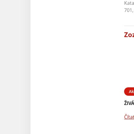
Kata
701,
Zo
Ak
ŽIV
Číta