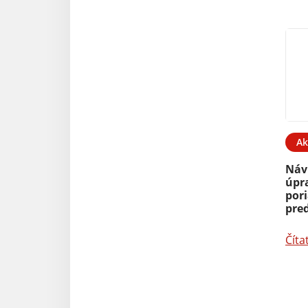
Ak
Náv
úpr
por
pred
Číta