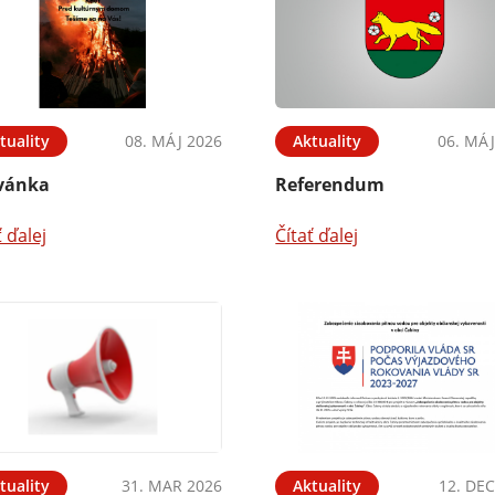
tuality
08. MÁJ 2026
Aktuality
06. MÁJ
vánka
Referendum
ť ďalej
Čítať ďalej
tuality
31. MAR 2026
Aktuality
12. DEC