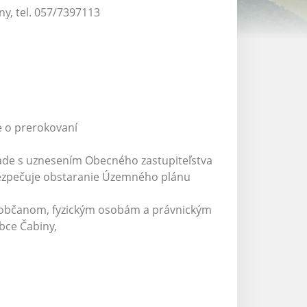
ny, tel. 057/7397113
e o prerokovaní
lade s uznesením Obecného zastupiteľstva
abezpečuje obstaranie Územného plánu
 občanom, fyzickým osobám a právnickým
obce Čabiny,