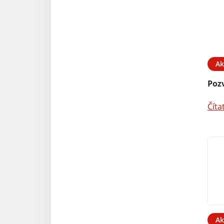
Ak
Poz
Číta
Ak