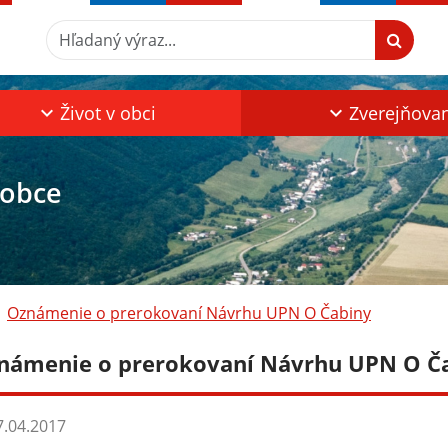
Hľadaný výraz...
Život v obci
Zverejňova
 obce
Oznámenie o prerokovaní Návrhu UPN O Čabiny
námenie o prerokovaní Návrhu UPN O Č
.04.2017