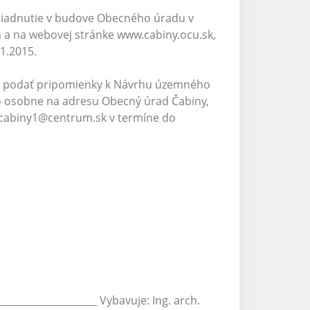
liadnutie v budove Obecného úradu v
 a na webovej stránke www.cabiny.ocu.sk,
1.2015.
ná podať pripomienky k Návrhu územného
o osobne na adresu Obecný úrad Čabiny,
tacabiny1@centrum.sk v termíne do
____________________ Vybavuje: Ing. arch.