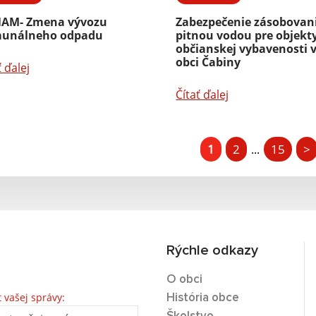
AM- Zmena vývozu
Zabezpečenie zásobovan
unálneho odpadu
pitnou vodou pre objekt
občianskej vybavenosti 
obci Čabiny
ť ďalej
Čítať ďalej
1
2
15
>
...
Rýchle odkazy
O obci
t vašej správy:
História obce