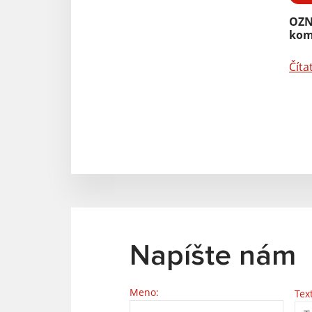
OZN
kom
Číta
Napíšte nám
Meno:
Tex