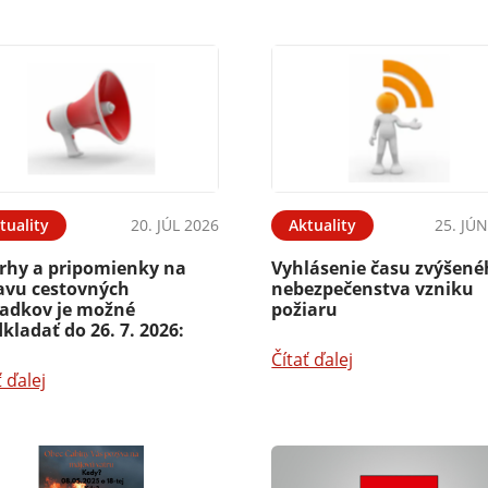
tuality
20. JÚL 2026
Aktuality
25. JÚ
rhy a pripomienky na
Vyhlásenie času zvýšen
avu cestovných
nebezpečenstva vzniku
iadkov je možné
požiaru
kladať do 26. 7. 2026:
Čítať ďalej
ť ďalej