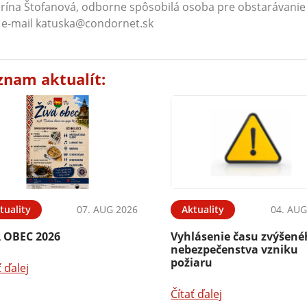
rína Štofanová, odborne spôsobilá osoba pre obstarávanie ÚP
 e-mail katuska@condornet.sk
znam aktualít:
tuality
07. AUG 2026
Aktuality
04. AUG
Á OBEC 2026
Vyhlásenie času zvýšen
nebezpečenstva vzniku
požiaru
ť ďalej
Čítať ďalej