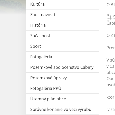
Kultúra
O B 
Zaujímavosti
Č.j.
Čabi
História
O Z 
Súčasnosť
Šport
Pre
Fotogaléria
V sú
v Ča
Pozemkové spoločenstvo Čabiny
obce
Pozemkové úpravy
Obec
osob
Fotogaléria PPÚ
ktor
Územný plán obce
Správne konanie vo veci výrubu
v za