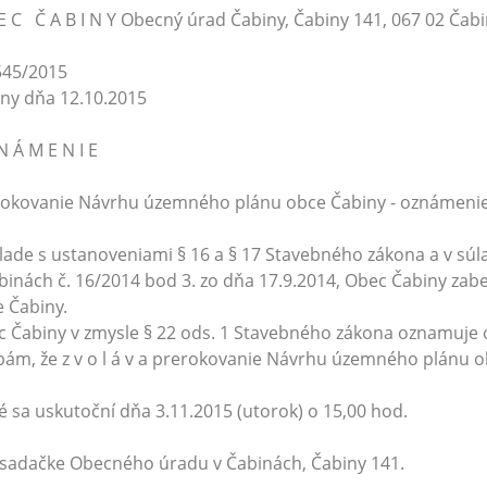
E C Č A B I N Y Obecný úrad Čabiny, Čabiny 141, 067 02 Čabi
 545/2015
ny dňa 12.10.2015
N Á M E N I E
rokovanie Návrhu územného plánu obce Čabiny - oznámeni
lade s ustanoveniami § 16 a § 17 Stavebného zákona a v sú
binách č. 16/2014 bod 3. zo dňa 17.9.2014, Obec Čabiny z
 Čabiny.
 Čabiny v zmysle § 22 ods. 1 Stavebného zákona oznamuje
ám, že z v o l á v a prerokovanie Návrhu územného plánu 
é sa uskutoční dňa 3.11.2015 (utorok) o 15,00 hod.
sadačke Obecného úradu v Čabinách, Čabiny 141.