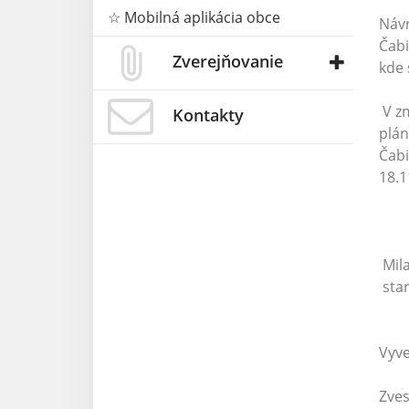
☆ Mobilná aplikácia obce
Návr
Čabi
Zverejňovanie
kde 
V zm
Kontakty
plán
Čabi
18.1
Mila
sta
Vyve
Zves