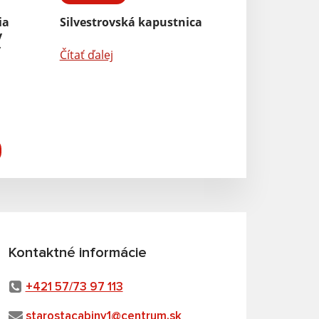
ia
Silvestrovská kapustnica
y
v
Čítať ďalej
Kontaktné informácie
+421 57/73 97 113
starostacabiny1@centrum.sk