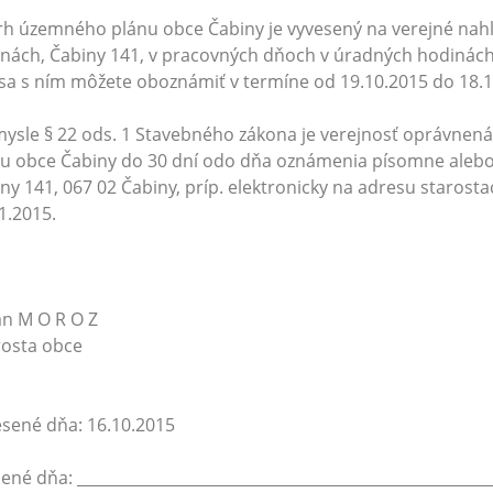
h územného plánu obce Čabiny je vyvesený na verejné nah
nách, Čabiny 141, v pracovných dňoch v úradných hodinách
sa s ním môžete oboznámiť v termíne od 19.10.2015 do 18.1
ysle § 22 ods. 1 Stavebného zákona je verejnosť oprávne
u obce Čabiny do 30 dní odo dňa oznámenia písomne aleb
ny 141, 067 02 Čabiny, príp. elektronicky na adresu staros
1.2015.
n M O R O Z
rosta obce
sené dňa: 16.10.2015
ené dňa: ______________________________________________________