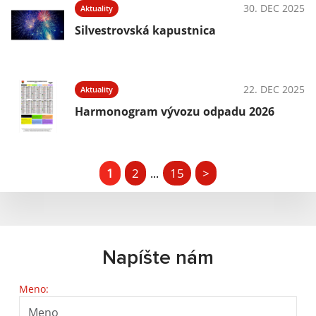
30. DEC 2025
Aktuality
Silvestrovská kapustnica
22. DEC 2025
Aktuality
Harmonogram vývozu odpadu 2026
1
2
15
>
...
Napíšte nám
Meno: