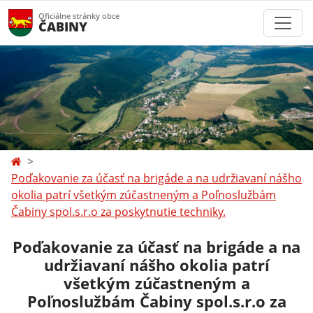
Oficiálne stránky obce
ČABINY
Poďakovanie za účasť na brigáde a na udržiavaní nášho
okolia patrí všetkým zúčastneným a Poľnoslužbám
Čabiny spol.s.r.o za poskytnutie techniky.
Poďakovanie za účasť na brigáde a na
udržiavaní nášho okolia patrí
všetkým zúčastneným a
Poľnoslužbám Čabiny spol.s.r.o za