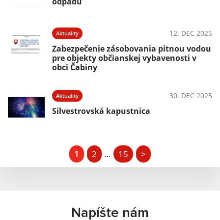
odpadu
12. DEC 2025
Aktuality
Zabezpečenie zásobovania pitnou vodou
pre objekty občianskej vybavenosti v
obci Čabiny
30. DEC 2025
Aktuality
Silvestrovská kapustnica
1
2
15
>
...
Napíšte nám