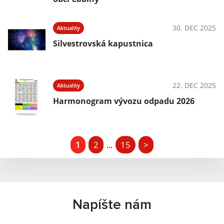
30. DEC 2025
Aktuality
Silvestrovská kapustnica
22. DEC 2025
Aktuality
Harmonogram vývozu odpadu 2026
1
2
15
>
...
Napíšte nám