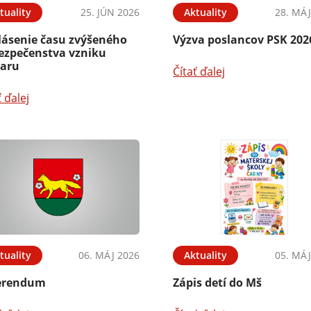
tuality
25. JÚN 2026
Aktuality
28. MÁJ
lásenie času zvýšeného
Výzva poslancov PSK 202
ezpečenstva vzniku
iaru
Čítať ďalej
ť ďalej
tuality
06. MÁJ 2026
Aktuality
05. MÁJ
erendum
Zápis detí do Mš