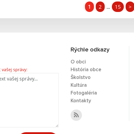
1
2
15
>
...
Rýchle odkazy
O obci
t vašej správy:
História obce
Školstvo
Kultúra
Fotogaléria
Kontakty