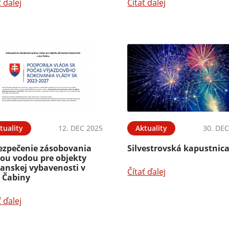
ť ďalej
Čítať ďalej
tuality
12. DEC 2025
Aktuality
30. DEC
ezpečenie zásobovania
Silvestrovská kapustnic
nou vodou pre objekty
ianskej vybavenosti v
Čítať ďalej
i Čabiny
ť ďalej