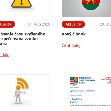
tuality
04. AUG 2026
Aktuality
20. JÚ
lásenie času zvýšeného
nový článok
ezpečenstva vzniku
iaru
Čítať ďalej
ť ďalej