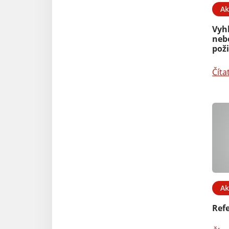
Ak
Vyh
neb
pož
Číta
Ak
Ref