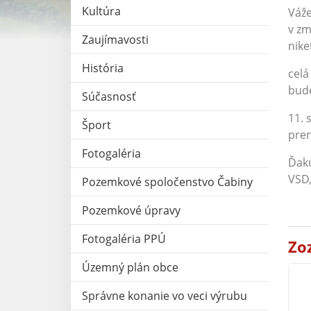
Kultúra
Váže
v zm
Zaujímavosti
nike
História
celá
bude
Súčasnosť
11. 
Šport
prer
Fotogaléria
Ďak
VSD,
Pozemkové spoločenstvo Čabiny
Pozemkové úpravy
Fotogaléria PPÚ
Zo
Územný plán obce
Správne konanie vo veci výrubu