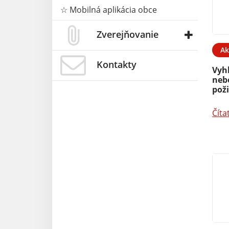
☆ Mobilná aplikácia obce
Zverejňovanie
Ak
Kontakty
Vyh
neb
pož
Číta