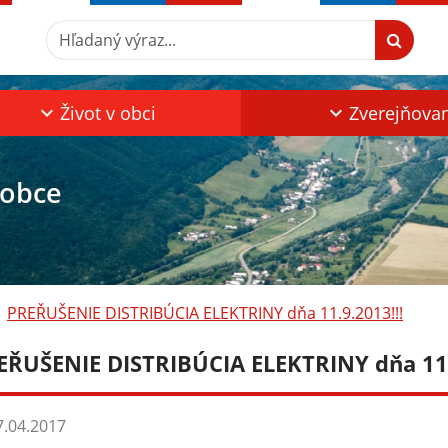
Hľadaný výraz...
Život v obci
Zverejňova
 obce
PREŘUŠENIE DISTRIBÚCIA ELEKTRINY dňa 11.9.2013!!!
EŘUŠENIE DISTRIBÚCIA ELEKTRINY dňa 11.
.04.2017