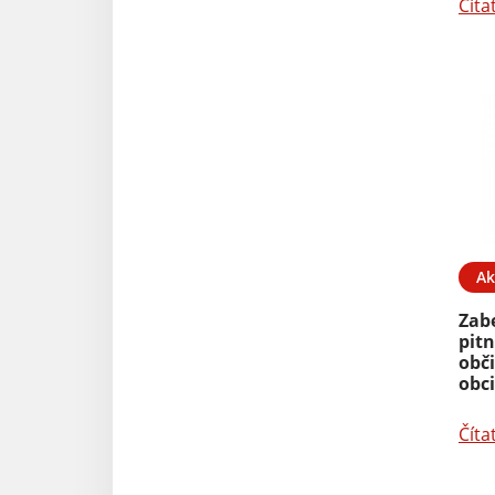
Číta
Ak
Zab
pit
obč
obc
Číta