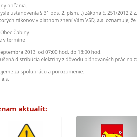
ny občania,
ysle ustanovenia § 31 ods. 2, písm. t) zákona č. 251/2012 Z.
torých zákonov v platnom znení Vám VSD, a.s. oznamuje, že
 Obec Čabiny
 v termíne
septembra 2013 od 07:00 hod. do 18:00 hod.
ušená distribúcia elektriny z dôvodu plánovaných prác na z
ujeme za spoluprácu a porozumenie.
 a.s.
znam aktualít: