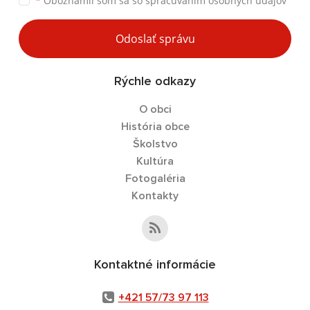
*
Oboznámil som sa so
spracúvaním osobných údajov
Odoslať správu
Rýchle odkazy
O obci
História obce
Školstvo
Kultúra
Fotogaléria
Kontakty
Kontaktné informácie
+421 57/73 97 113