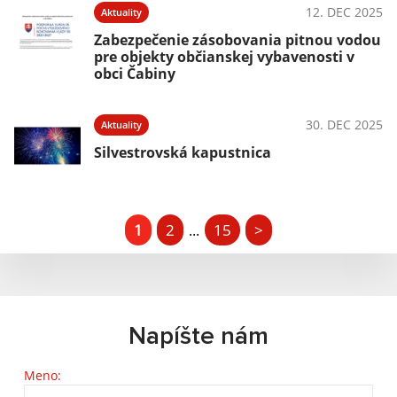
12. DEC 2025
Aktuality
Zabezpečenie zásobovania pitnou vodou
pre objekty občianskej vybavenosti v
obci Čabiny
30. DEC 2025
Aktuality
Silvestrovská kapustnica
1
2
15
>
...
Napíšte nám
Meno: