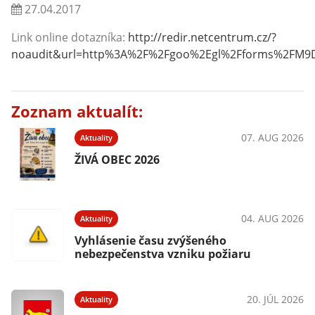
27.04.2017
Link online dotazníka:
http://redir.netcentrum.cz/?
noaudit&url=http%3A%2F%2Fgoo%2Egl%2Fforms%2FM9
Zoznam aktualít:
07. AUG 2026
Aktuality
ŽIVÁ OBEC 2026
04. AUG 2026
Aktuality
Vyhlásenie času zvýšeného
nebezpečenstva vzniku požiaru
20. JÚL 2026
Aktuality