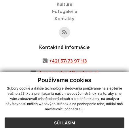
Kultúra
Fotogaléria
Kontakty
Kontaktné informácie
+421 57/73 97 113
starostacabiny1@centrum.sk
Používame cookies
Súbory cookie a ďalšie technológie sledovania používame na zlepšenie
vášho zážitku z prehliadania našich webových stránok, na to, aby sme
využite možnosť získavania aktuálnych informácií s využitím RSS
,
vám zobrazovali prispôsobený obsah a cielené reklamy, na analýzu
CMS systém (redakčný) systém ECHELON 2,
Mapa stránok
,
web portál
,
návštevnosti našich webových stránok a na pochopenie toho, odkiaľ naši
návštevníci prichádzajú.
webhosting
,
webex.digital, s.r.o.
,
domény
,
registrácia domény
,
spoločnosť webex.digital, s.r.o.
,
technický prevádzkovateľ
SÚHLASÍM
Posledná aktualizácia:
06.08.2026