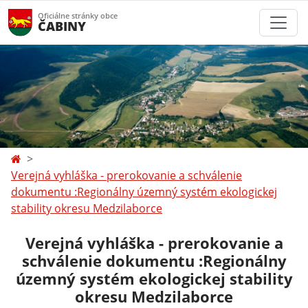
Oficiálne stránky obce
ČABINY
Verejná vyhláška - prerokovanie a schválenie
dokumentu :Regionálny územný systém ekologickej
stability okresu Medzilaborce
Verejná vyhláška - prerokovanie a
schválenie dokumentu :Regionálny
územný systém ekologickej stability
okresu Medzilaborce