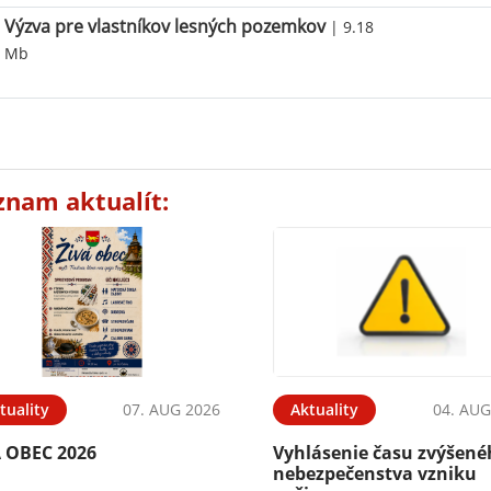
Výzva pre vlastníkov lesných pozemkov
| 9.18
Mb
znam aktualít:
tuality
07. AUG 2026
Aktuality
04. AUG
Á OBEC 2026
Vyhlásenie času zvýšen
nebezpečenstva vzniku