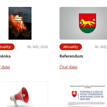
tuality
08. MÁJ 2026
Aktuality
06. MÁJ
vánka
Referendum
ť ďalej
Čítať ďalej