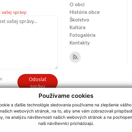
O obci
t vašej správy:
História obce
Školstvo
Kultúra
Fotogaléria
Kontakty
Odoslať
ím
správu
Používame cookies
okie a ďalšie technológie sledovania používame na zlepšenie vášho
 našich webových stránok, na to, aby sme vám zobrazovali prispôs
my, na analýzu návštevnosti našich webových stránok a na pochopeni
webdesign
|
naši návštevníci prichádzajú.
.
,
o.
,