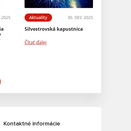
 2025
Aktuality
30. DEC 2025
ia
Silvestrovská kapustnica
y
v
Čítať ďalej
Kontaktné informácie