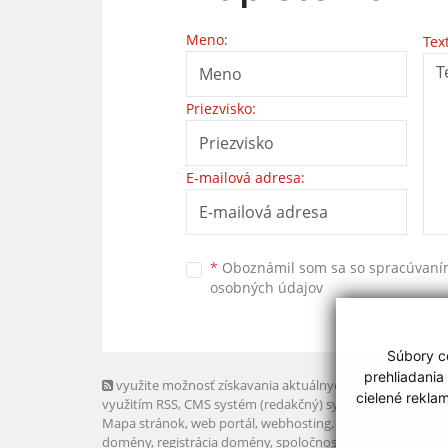
Meno:
Tex
Priezvisko:
E-mailová adresa:
*
Oboznámil som sa so
spracúvan
osobných údajov
Súbory co
prehliadania
využite možnosť získavania aktuálnych informácií s
cielené rekla
využitím RSS
, CMS systém (redakčný) systém ECHELON 2,
Mapa stránok
,
web portál
,
webhosting
,
webex.digital, s.r.o
domény
,
registrácia domény
,
spoločnosť webex.digital, s.r.