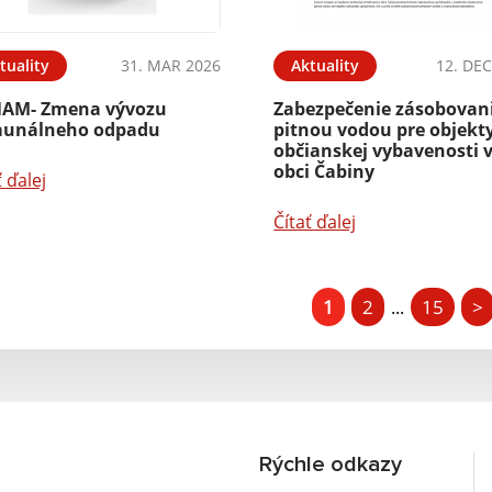
tuality
31. MAR 2026
Aktuality
12. DEC
AM- Zmena vývozu
Zabezpečenie zásobovan
unálneho odpadu
pitnou vodou pre objekt
občianskej vybavenosti 
obci Čabiny
ť ďalej
Čítať ďalej
1
2
15
>
...
Rýchle odkazy