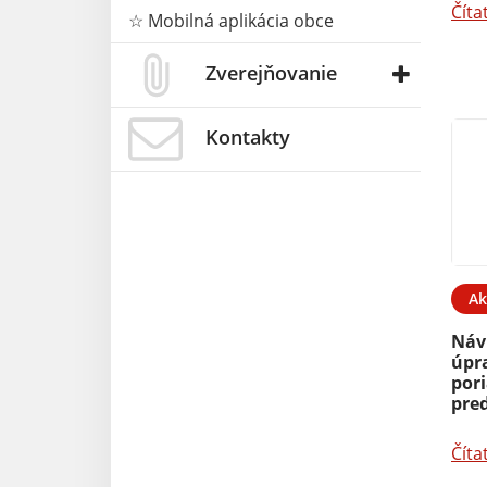
Číta
☆ Mobilná aplikácia obce
Zverejňovanie
Kontakty
Ak
Náv
úpr
por
pred
Číta