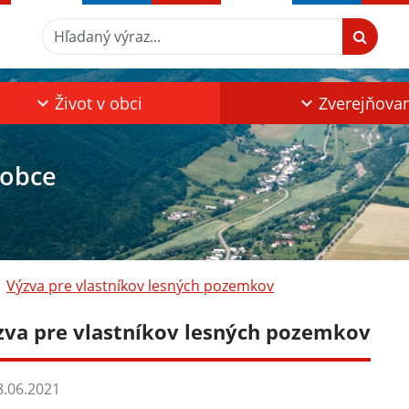
Hľadaný výraz...
Život v obci
Zverejňova
 obce
Výzva pre vlastníkov lesných pozemkov
zva pre vlastníkov lesných pozemkov
.06.2021