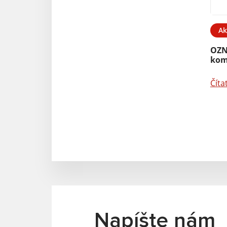
Ak
OZN
kom
Číta
Napíšte nám