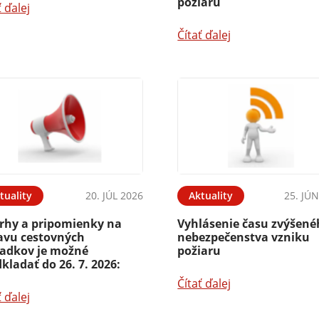
požiaru
ť ďalej
Čítať ďalej
tuality
20. JÚL 2026
Aktuality
25. JÚ
rhy a pripomienky na
Vyhlásenie času zvýšen
avu cestovných
nebezpečenstva vzniku
iadkov je možné
požiaru
kladať do 26. 7. 2026:
Čítať ďalej
ť ďalej