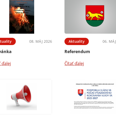
tuality
08. MÁJ 2026
Aktuality
06. MÁJ
vánka
Referendum
ť ďalej
Čítať ďalej