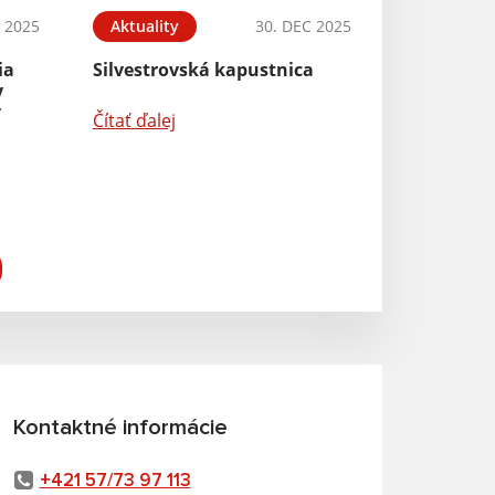
 2025
Aktuality
30. DEC 2025
ia
Silvestrovská kapustnica
y
v
Čítať ďalej
Kontaktné informácie
+421 57/73 97 113