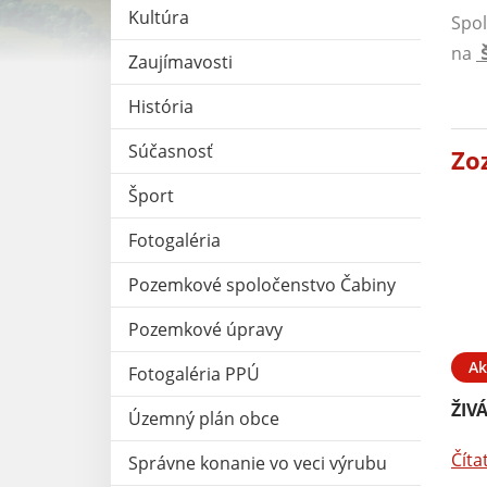
Kultúra
Spo
na
Zaujímavosti
História
Súčasnosť
Zo
Šport
Fotogaléria
Pozemkové spoločenstvo Čabiny
Pozemkové úpravy
Ak
Fotogaléria PPÚ
ŽIV
Územný plán obce
Číta
Správne konanie vo veci výrubu