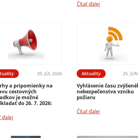
Čítať ďalej
tuality
20. JÚL 2026
Aktuality
25. JÚ
rhy a pripomienky na
Vyhlásenie času zvýšen
avu cestovných
nebezpečenstva vzniku
iadkov je možné
požiaru
kladať do 26. 7. 2026:
Čítať ďalej
ť ďalej