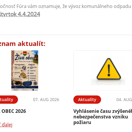
ločnosť Fúra vám oznamuje, že vývoz komunálneho odpadu
štvrtok
4.4.2024
znam aktualít:
tuality
07. AUG 2026
Aktuality
04. AUG
Á OBEC 2026
Vyhlásenie času zvýšen
nebezpečenstva vzniku
požiaru
ť ďalej