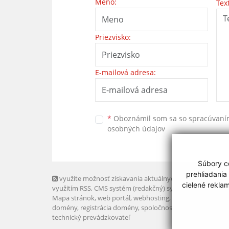
Meno:
Tex
Priezvisko:
E-mailová adresa:
*
Oboznámil som sa so
spracúvan
osobných údajov
Súbory co
prehliadania
využite možnosť získavania aktuálnych informácií s
cielené rekla
využitím RSS
, CMS systém (redakčný) systém ECHELON 2,
Mapa stránok
,
web portál
,
webhosting
,
webex.digital, s.r.o
domény
,
registrácia domény
,
spoločnosť webex.digital, s.r.
technický prevádzkovateľ