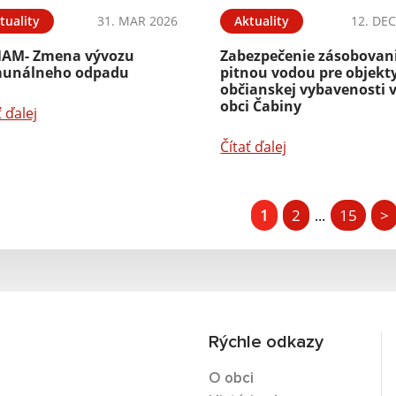
tuality
31. MAR 2026
Aktuality
12. DEC
AM- Zmena vývozu
Zabezpečenie zásobovan
unálneho odpadu
pitnou vodou pre objekt
občianskej vybavenosti 
obci Čabiny
ť ďalej
Čítať ďalej
1
2
15
>
...
Rýchle odkazy
O obci