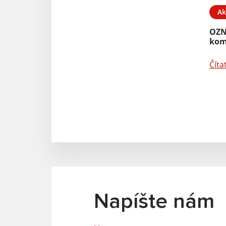
Ak
OZN
kom
Číta
Napíšte nám