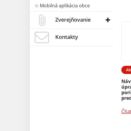
☆ Mobilná aplikácia obce
Zverejňovanie
Kontakty
Ak
Náv
úpr
por
pred
Číta