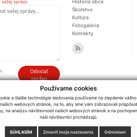
t vašej správy:
História obce
Školstvo
Kultúra
Fotogaléria
Kontakty
Odoslať
ím
správu
Používame cookies
okie a ďalšie technológie sledovania používame na zlepšenie vášho
 našich webových stránok, na to, aby sme vám zobrazovali prispôs
my, na analýzu návštevnosti našich webových stránok a na pochopeni
webdesign
|
naši návštevníci prichádzajú.
.
,
o.
,
SÚHLASÍM
Zmeniť moje nastavenia
Odmietam