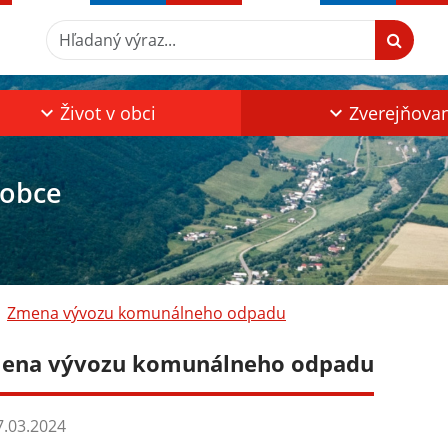
Hľadaný výraz...
Život v obci
Zverejňova
 obce
Zmena vývozu komunálneho odpadu
ena vývozu komunálneho odpadu
.03.2024