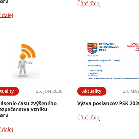
iaru
Čítať ďalej
ť ďalej
tuality
25. JÚN 2026
Aktuality
28. MÁJ
lásenie času zvýšeného
Výzva poslancov PSK 202
ezpečenstva vzniku
iaru
Čítať ďalej
ť ďalej