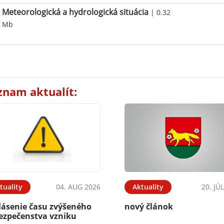
Meteorologická a hydrologická situácia
| 0.32
Mb
znam aktualít:
tuality
04. AUG 2026
Aktuality
20. JÚ
lásenie času zvýšeného
nový článok
ezpečenstva vzniku