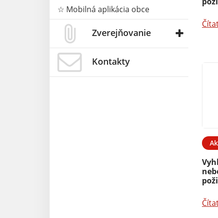
pož
☆ Mobilná aplikácia obce
Číta
Zverejňovanie
Kontakty
Ak
Vyh
neb
pož
Číta