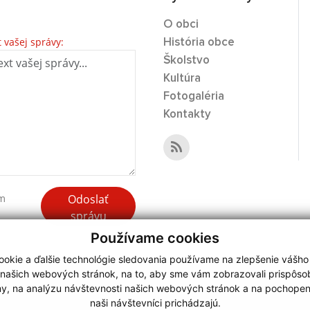
O obci
t vašej správy:
História obce
Školstvo
Kultúra
Fotogaléria
Kontakty
Odoslať
ím
správu
Používame cookies
okie a ďalšie technológie sledovania používame na zlepšenie vášho
 našich webových stránok, na to, aby sme vám zobrazovali prispôs
my, na analýzu návštevnosti našich webových stránok a na pochopeni
webdesign
|
naši návštevníci prichádzajú.
.
,