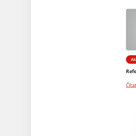
Ak
Ref
Číta