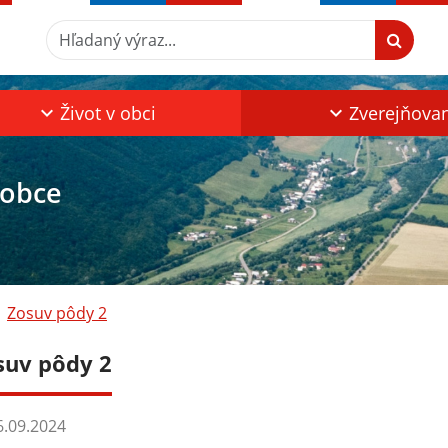
Hľadaný výraz...
Život v obci
Zverejňova
 obce
Zosuv pôdy 2
suv pôdy 2
.09.2024