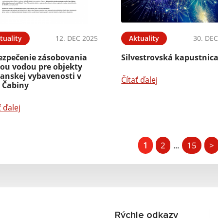
tuality
12. DEC 2025
Aktuality
30. DEC
ezpečenie zásobovania
Silvestrovská kapustnic
nou vodou pre objekty
ianskej vybavenosti v
Čítať ďalej
i Čabiny
ť ďalej
1
2
15
>
...
Rýchle odkazy