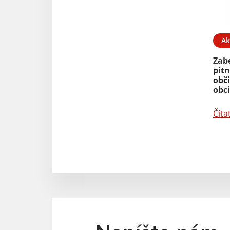
Ak
Zab
pit
obč
obc
Číta