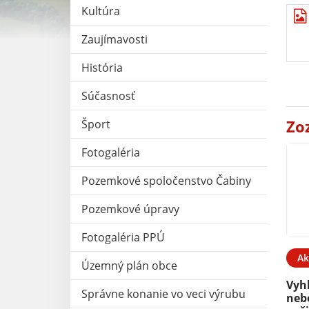
Kultúra
Zaujímavosti
História
Súčasnosť
Zo
Šport
Fotogaléria
Pozemkové spoločenstvo Čabiny
Pozemkové úpravy
Fotogaléria PPÚ
Ak
Územný plán obce
Vyh
Správne konanie vo veci výrubu
neb