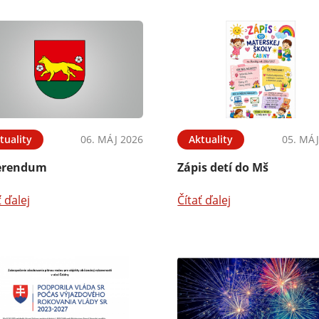
tuality
06. MÁJ 2026
Aktuality
05. MÁJ
erendum
Zápis detí do Mš
ť ďalej
Čítať ďalej